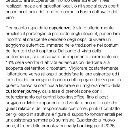
dedicato alla scoperta del mondo delle api e del miele
realizzati grazie agli apicoltori locali, o gli special days aperti
anche ai cittadini del territorio come la Festa dell’uva e del
vino.
Per quanto riguarda le
esperienze
, è stato ulteriormente
ampliato il portafoglio di proposte degli infopoint, per andare
incontro al crescente desiderio degli ospiti di vivere un
soggiorno autentico, immerso nelle tradizioni e nei costumi
dei territori che li ospitano. Dal punto di vista della
performance, si è osservato un importante incremento del
13% della vendita di attività ed escursioni dedicate alla
scoperta dei territori circostanti. Migliorare costantemente
l’attenzione verso gli ospiti, soddisfare le loro esigenze ed i
loro desideri rimangono il centro dell’impegno del Gruppo. In
questo senso si continua a lavorare sul miglioramento della
customer journey
, dalla fase di prenotazione con il
potenziamento del central booking office, fino al post
soggiorno. Molto importante è diventato anche il ruolo dei
guest relator
e del responsabile customer, punti di contatto
per gli ospiti in struttura e figure di supporto fondamentali per
un’assistenza sempre più su misura. Guardando al nuovo
anno, il trend delle prenotazioni
early booking
per il 2025,