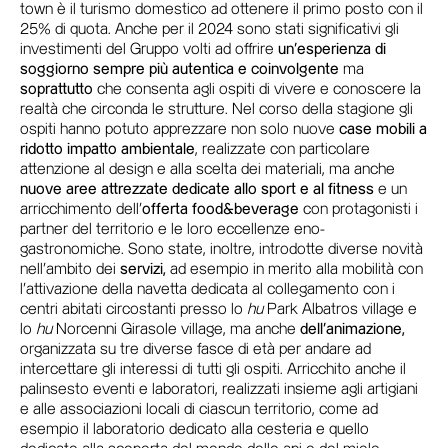
town è il turismo domestico ad ottenere il primo posto con il
25% di quota. Anche per il 2024 sono stati significativi gli
investimenti del Gruppo volti ad offrire
un’esperienza di
soggiorno sempre più autentica e coinvolgente
ma
soprattutto
che consenta agli ospiti di vivere e conoscere la
realtà che circonda le strutture. Nel corso della stagione gli
ospiti hanno potuto apprezzare non solo nuove
case mobili a
ridotto impatto ambientale
, realizzate con particolare
attenzione al design e alla scelta dei materiali, ma anche
nuove aree attrezzate dedicate allo sport e al fitness
e un
arricchimento dell’
offerta food&beverage
con protagonisti i
partner del territorio e le loro eccellenze eno-
gastronomiche. Sono state, inoltre, introdotte diverse novità
nell’ambito dei
servizi,
ad esempio in merito alla mobilità con
l’attivazione della navetta dedicata al collegamento con i
centri abitati circostanti presso lo
hu
Park Albatros village e
lo
hu
Norcenni Girasole village, ma anche
dell’animazione,
organizzata su tre diverse fasce di età per andare ad
intercettare gli interessi di tutti gli ospiti. Arricchito anche il
palinsesto eventi e laboratori, realizzati insieme agli artigiani
e alle associazioni locali di ciascun territorio, come ad
esempio il laboratorio dedicato alla cesteria e quello