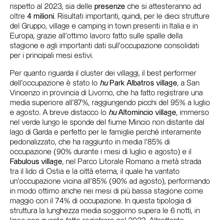
rispetto al 2023, sia delle
presenze
che si attesteranno ad
oltre
4 milioni
. Risultati importanti, quindi, per le dieci strutture
del Gruppo, village e camping in town presenti in Italia e in
Europa, grazie all’ottimo lavoro fatto sulle spalle della
stagione e agli importanti dati sull’occupazione consolidati
per i principali mesi estivi.
Per quanto riguarda il cluster dei villaggi, il best performer
dell’occupazione è stato lo
hu
Park Albatros village
, a San
Vincenzo in provincia di Livorno, che ha fatto registrare una
media superiore all’87%, raggiungendo picchi del 95% a luglio
e agosto. A breve distacco lo
hu
Altomincio village
, immerso
nel verde lungo le sponde del fiume Mincio non distante dal
lago di Garda e perfetto per le famiglie perché interamente
pedonalizzato, che ha raggiunto in media l’85% di
occupazione (90% durante i mesi di luglio e agosto) e il
Fabulous village
, nel Parco Litorale Romano a metà strada
tra il lido di Ostia e la città eterna, il quale ha vantato
un’occupazione vicina all’85% (90% ad agosto), performando
in modo ottimo anche nei mesi di più bassa stagione come
maggio con il 74% di occupazione. In questa tipologia di
struttura la lunghezza media soggiorno supera le 6 notti, in