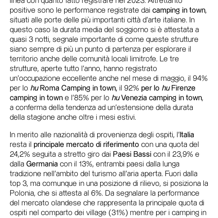
linea con quanto fatto registrare nel 2023. Altrettanto
positive sono le performance registrate dai
camping in town
,
situati alle porte delle più importanti città d’arte italiane. In
questo caso la durata media del soggiorno si è attestata a
quasi 3 notti, segnale importante di come queste strutture
siano sempre di più un punto di partenza per esplorare il
territorio anche delle comunità locali limitrofe. Le tre
strutture, aperte tutto l’anno, hanno registrato
un’occupazione eccellente anche nel mese di maggio, il 94%
per lo
hu
Roma Camping in town,
il 92%
per lo
hu
Firenze
camping in town
e
l’85% per lo
hu
Venezia camping in town
,
a conferma della tendenza ad un’estensione della durata
della stagione anche oltre i mesi estivi.
In merito alle nazionalità di provenienza degli ospiti, l’
Italia
resta il
principale mercato di riferimento
con una quota del
24,2% seguita a stretto giro dai
Paesi Bassi
con il 23,9% e
dalla
Germania
con il 13%, entrambi paesi dalla lunga
tradizione nell’ambito del turismo all’aria aperta. Fuori dalla
top 3, ma comunque in una posizione di rilievo, si posiziona la
Polonia, che si attesta al 6%. Da segnalare la performance
del mercato olandese che rappresenta la principale quota di
ospiti nel comparto dei village (31%) mentre per i camping in