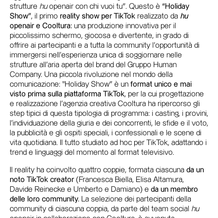
strutture
hu
openair con chi vuoi tu”. Questo è
“Holiday
Show”
, il primo
reality show per TikTok
realizzato da
hu
openair e Cooltura:
una produzione innovativa per il
piccolissimo schermo, giocosa e divertente, in grado di
offrire ai partecipanti e a tutta la community l'opportunità di
immergersi nell'esperienza unica di soggiornare nelle
strutture all’aria aperta del brand del Gruppo Human
Company. Una piccola rivoluzione nel mondo della
comunicazione: "Holiday Show” è un
format unico e mai
visto prima sulla piattaforma TikTok
, per la cui progettazione
e realizzazione l’agenzia creativa Cooltura ha ripercorso gli
step tipici di questa tipologia di programma: i casting, i provini,
l’individuazione della giuria e dei concorrenti, le sfide e il voto,
la pubblicità e gli ospiti speciali, i confessionali e le scene di
vita quotidiana. Il tutto studiato ad hoc per TikTok, adattando i
trend e linguaggi del momento al format televisivo.
Il reality ha coinvolto quattro coppie, formata ciascuna
da un
not
o TikTok creator
(Francesca Biella, Elisa Altamura,
Davide Reinecke e Umberto e Damiano) e
da un membro
delle loro community
.
La selezione dei partecipanti della
community di ciascuna coppia, da parte del team social
hu