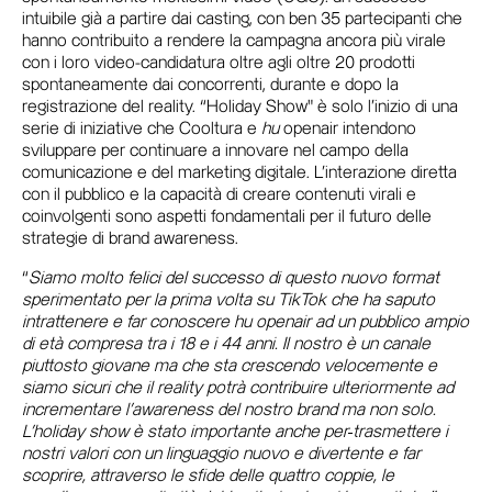
intuibile già a partire dai casting, con ben 35 partecipanti che
hanno contribuito a rendere la campagna ancora più virale
con i loro video-candidatura oltre agli oltre 20 prodotti
spontaneamente dai concorrenti, durante e dopo la
registrazione del reality. “Holiday Show" è solo l'inizio di una
serie di iniziative che Cooltura e
hu
openair intendono
sviluppare per continuare a innovare nel campo della
comunicazione e del marketing digitale. L'interazione diretta
con il pubblico e la capacità di creare contenuti virali e
coinvolgenti sono aspetti fondamentali per il futuro delle
strategie di brand awareness.
“
Siamo molto felici del successo di questo nuovo format
sperimentato per la prima volta su TikTok che ha saputo
intrattenere e far conoscere hu openair ad un pubblico ampio
di età compresa tra i 18 e i 44 anni. Il nostro è un canale
piuttosto giovane ma che sta crescendo velocemente e
siamo sicuri che il reality potrà contribuire ulteriormente ad
incrementare l’awareness del nostro brand ma non solo.
L’holiday show è stato importante anche per
trasmettere i
nostri valori con un linguaggio nuovo e divertente e far
scoprire, attraverso le sfide delle quattro coppie, le