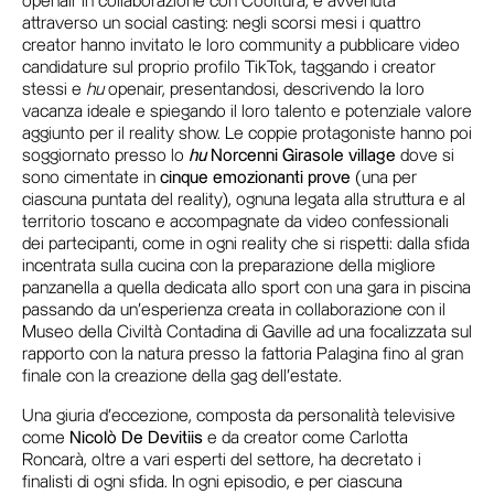
openair in collaborazione con Cooltura, è avvenuta
attraverso un social casting: negli scorsi mesi i quattro
creator hanno invitato le loro community a pubblicare video
candidature sul proprio profilo TikTok, taggando i creator
stessi e
hu
openair, presentandosi, descrivendo la loro
vacanza ideale e spiegando il loro talento e potenziale valore
aggiunto per il reality show. Le coppie protagoniste hanno poi
soggiornato presso lo
hu
Norcenni Girasole village
dove si
sono cimentate in
cinque emozionanti prove
(una per
ciascuna puntata del reality), ognuna legata alla struttura e al
territorio toscano e accompagnate da video confessionali
dei partecipanti, come in ogni reality che si rispetti: dalla sfida
incentrata sulla cucina con la preparazione della migliore
panzanella a quella dedicata allo sport con una gara in piscina
passando da un’esperienza creata in collaborazione con il
Museo della Civiltà Contadina di Gaville ad una focalizzata sul
rapporto con la natura presso la fattoria Palagina fino al gran
finale con la creazione della gag dell’estate.
Una giuria d’eccezione, composta da personalità televisive
come
Nicolò De Devitiis
e da creator come Carlotta
Roncarà, oltre a vari esperti del settore, ha decretato i
finalisti di ogni sfida. In ogni episodio, e per ciascuna