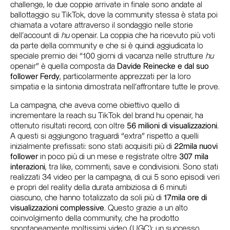
challenge, le due coppie arrivate in finale sono andate al
ballottaggio su TikTok, dove la community stessa è stata poi
chiamata a votare attraverso il sondaggio nelle storie
dell’account di
hu
openair. La coppia che ha ricevuto più voti
da parte della community e che si è quindi aggiudicata lo
speciale premio dei “100 giorni di vacanza nelle strutture
hu
openair” è quella composta da
Davide Reinecke e dal suo
follower Ferdy
, particolarmente apprezzati per la loro
simpatia e la sintonia dimostrata nell’affrontare tutte le prove.
La campagna, che aveva come obiettivo quello di
incrementare la reach su TikTok del brand hu openair, ha
ottenuto risultati record, con oltre
56 milioni di visualizzazioni
.
A questi si aggiungono traguardi “extra” rispetto a quelli
inizialmente prefissati: sono stati acquisiti più di
22mila nuovi
follower
in poco più di un mese e registrate oltre
307 mila
interazioni
, tra like, commenti, save e condivisioni. Sono stati
realizzati 34 video per la campagna, di cui 5 sono episodi veri
e propri del reality della durata ambiziosa di 6 minuti
ciascuno, che hanno totalizzato da soli più di
17mila ore di
visualizzazioni complessive
. Questo grazie a un alto
coinvolgimento della community, che ha prodotto
spontaneamente moltissimi video (UGC): un successo